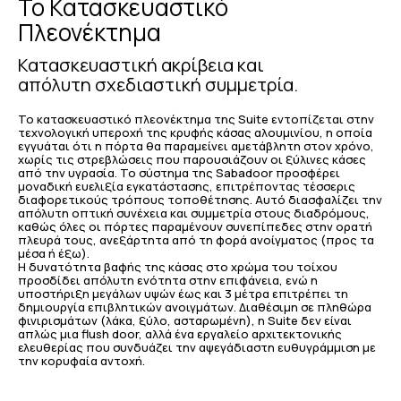
Το Κατασκευαστικό
Πλεονέκτημα
Κατασκευαστική ακρίβεια και
απόλυτη σχεδιαστική συμμετρία.
Το κατασκευαστικό πλεονέκτημα της Suite εντοπίζεται στην
τεχνολογική υπεροχή της κρυφής κάσας αλουμινίου, η οποία
εγγυάται ότι η πόρτα θα παραμείνει αμετάβλητη στον χρόνο,
χωρίς τις στρεβλώσεις που παρουσιάζουν οι ξύλινες κάσες
από την υγρασία. Το σύστημα της Sabadoor προσφέρει
μοναδική ευελιξία εγκατάστασης, επιτρέποντας τέσσερις
διαφορετικούς τρόπους τοποθέτησης. Αυτό διασφαλίζει την
απόλυτη οπτική συνέχεια και συμμετρία στους διαδρόμους,
καθώς όλες οι πόρτες παραμένουν συνεπίπεδες στην ορατή
πλευρά τους, ανεξάρτητα από τη φορά ανοίγματος (προς τα
μέσα ή έξω).
Η δυνατότητα βαφής της κάσας στο χρώμα του τοίχου
προσδίδει απόλυτη ενότητα στην επιφάνεια, ενώ η
υποστήριξη μεγάλων υψών έως και 3 μέτρα επιτρέπει τη
δημιουργία επιβλητικών ανοιγμάτων. Διαθέσιμη σε πληθώρα
φινιρισμάτων (λάκα, ξύλο, ασταρωμένη), η Suite δεν είναι
απλώς μια flush door, αλλά ένα εργαλείο αρχιτεκτονικής
ελευθερίας που συνδυάζει την αψεγάδιαστη ευθυγράμμιση με
την κορυφαία αντοχή.