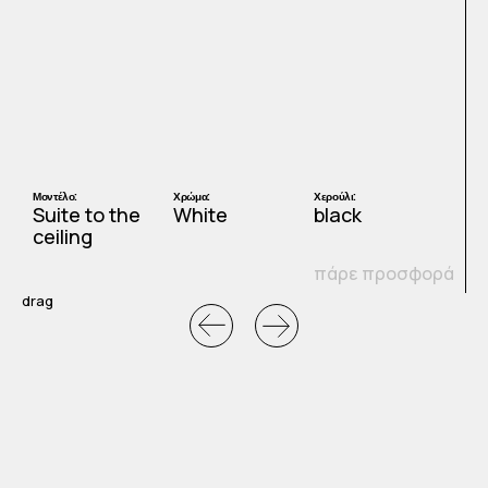
Μοντέλο:
Χρώμα:
Χερούλι:
Μ
Suite to the
White
black
S
ceiling
c
ά
πάρε προσφορά
drag