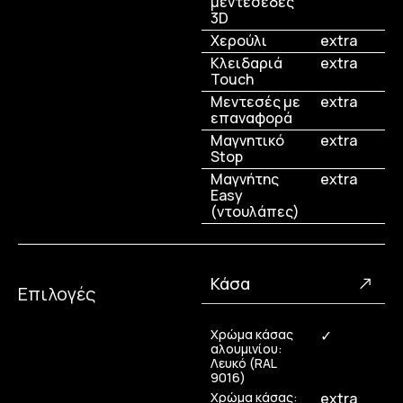
μεντεσέδες
3D
Χερούλι
extra
Κλειδαριά
extra
Touch
Μεντεσές με
extra
επαναφορά
Μαγνητικό
extra
Stop
Μαγνήτης
extra
Easy
(ντουλάπες)
Κάσα
Επιλογές
Χρώμα κάσας
✓
αλουμινίου:
Λευκό (RAL
9016)
Χρώμα κάσας:
extra