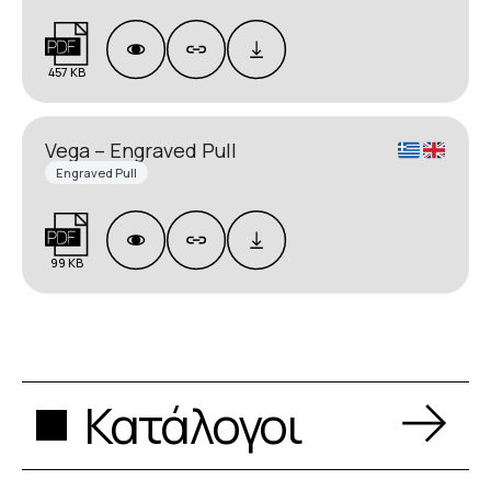
457 KB
Vega – Engraved Pull
Engraved Pull
99 KB
Κατάλογοι