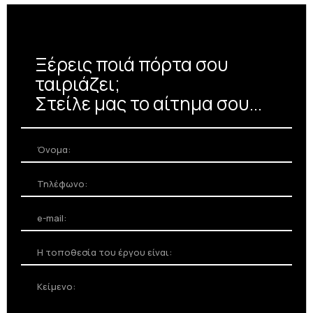
Ενσωματώνεται απόλυτα σε κάθε
αρχιτεκτονική ταυτότητα, χωρίς
Ξέρεις ποιά πόρτα σου
περιορισμούς σχεδιασμού.
ταιριάζει;
Στείλε μας το αίτημα σου...
Κατασκευή ανα εκατοστό
Ξεγνοιάστε από τις ατέλειες του
έργου, προσαρμόστε την πόρτα
σύμφωνα με τα δομικά που
βρίσκετε στο έργο.