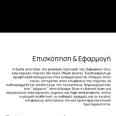
Επισκόπηση & Εφαρμογή
Η Suite αποτελεί την premium πρόταση της Sabadoor στις
εσωτερικές πόρτες filo muro (flush doors). Σχεδιασμένη με
κρυφή κάσα αλουμινίου που ενσωματώνεται πλήρως στον
τοίχο, επιτρέπει στην επιφάνεια της πόρτας να
ευθυγραμμίζεται απόλυτα με την τοιχοποιία, δημιουργώντας
ένα “”αόρατο”” αποτέλεσμα. Είναι η ιδανική λύση για
σύγχρονους εσωτερικούς χώρους και high-end projects, όπου
η μίνιμαλ αισθητική, οι καθαρές γραμμές και οι ενιαίες
επιφάνειες αποτελούν την κεντρική αρχιτεκτονική
προτεραιότητα.