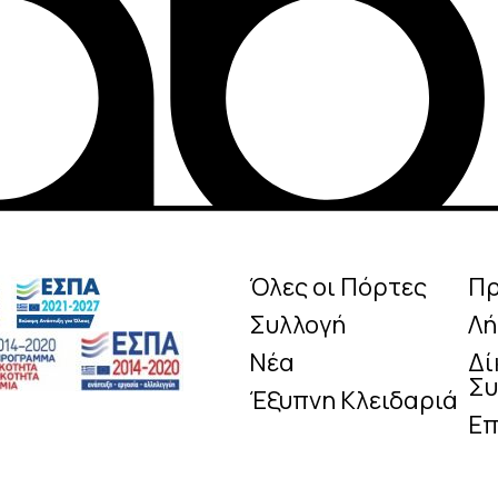
Όλες οι Πόρτες
Π
Συλλογή
Λή
Νέα
Δί
Συ
Έξυπνη Κλειδαριά
Επ