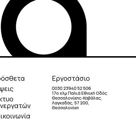
ρόσθετα
Εργοστάσιο
ψεις
0030 23940 52 506
17o χλμ Παλιά Εθνική Οδός
κτυο
Θεσσαλονίκης-Καβάλας,
Λαγκαδάς, 57 200,
νεργατών
Θεσσαλονίκη
ικοινωνία