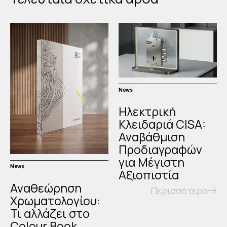
News
Ηλεκτρική
Κλειδαριά CISA:
Αναβάθμιση
Προδιαγραφών
για Μέγιστη
News
Αξιοπιστία
Αναθεώρηση
Περισσότερα
Χρωματολογίου:
Τι αλλάζει στο
Colour Book