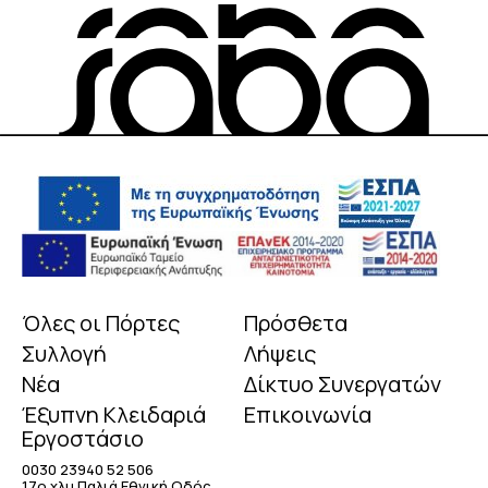
Όλες οι Πόρτες
Πρόσθετα
Συλλογή
Λήψεις
Νέα
Δίκτυο Συνεργατών
Έξυπνη Κλειδαριά
Επικοινωνία
Εργοστάσιο
0030 23940 52 506
17o χλμ Παλιά Εθνική Οδός