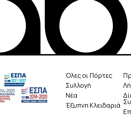
Όλες οι Πόρτες
Π
Συλλογή
Λή
Νέα
Δί
Συ
Έξυπνη Κλειδαριά
Επ