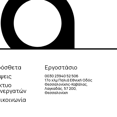
ρόσθετα
Εργοστάσιο
ψεις
0030 23940 52 506
17o χλμ Παλιά Εθνική Οδός
κτυο
Θεσσαλονίκης-Καβάλας,
Λαγκαδάς, 57 200,
νεργατών
Θεσσαλονίκη
ικοινωνία