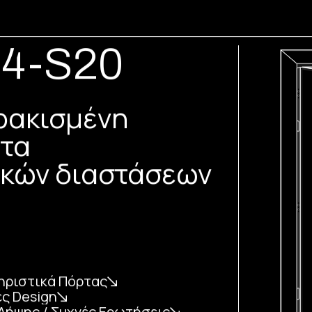
4-S20
ακισμένη
τα
ικών διαστάσεων
ηριστικά Πόρτας
ς Design