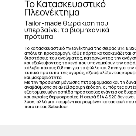
Το Κατασκευαστικό
Πλεονέκτημα
Tailor-made θωράκιση που
υπερβαίνει τα βιομηχανικά
πρότυπα.
Το κατασκευαστικό πλεονέκτημα της σειράς S14 & S20
απόλυτη προσαρμογή. Κάθε πόρτα κατασκευάζεται στ
διαστάσεις του ανοίγματος, καταργώντας την ανάγκη
και εξαλείφοντας τα κενά που υπονομεύουν την ασφάλ
χάλυβα πάχους 0,8 mm για το φύλλο και 2 mm για την 
τυπικά πρότυπα της αγοράς, εξασφαλίζοντας κορυ
και μακροβιότητα.
Με την προσθήκη μόνωσης πετροβάμβακα και τη δυν
αναβάθμισης σε αλεξίσφαιρη έκδοση, οι πόρτες αυτέ
εξατομικευμένη ασπίδα προστασίας ενάντια σε διαρ
και ακραίες θερμοκρασίες. Η σειρά S14 & S20 δεν είνα
λύση, αλλά μια «κομμένη και ραμμένη» κατασκευή που 
ποιότητας Sabadoor.