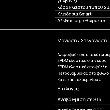
γαλβανιζέ
Κάσα κλειστού τύπου 20
Κλειδαριά Smart
Αλεξίσφαιρη Θωράκιση
Μόνωση / Στεγάνωση
Ανεμοφράκτης στο κάτω μέ
EPDM ελαστικό στην κάσα
EPDM ελαστικό στο φύλλο
Πετροβάμβακας στο φύλλο
Κατωκάσι αλουμινίου U
Επιλογές
Αναβάθμιση σε S16