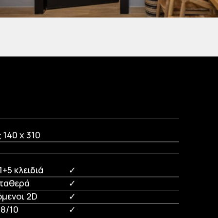
ς 140 x 310
+5 κλειδιά
✓
σταθερά
✓
όμενοι 2D
✓
8/10
✓