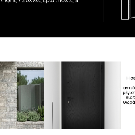
Λήψης / Συχνές Ερωτήσεις
Η σ
αντιδ
μέγισ
Διατ
θωράκ