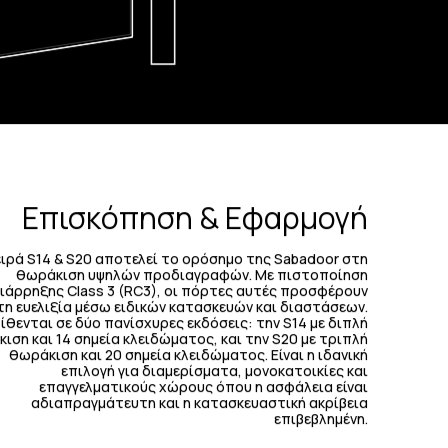
Επισκόπηση & Εφαρμογή
ειρά S14 & S20 αποτελεί το ορόσημο της Sabadoor στη
θωράκιση υψηλών προδιαγραφών. Με πιστοποίηση
ιάρρηξης Class 3 (RC3), οι πόρτες αυτές προσφέρουν
τη ευελιξία μέσω ειδικών κατασκευών και διαστάσεων.
ίθενται σε δύο πανίσχυρες εκδόσεις: την S14 με διπλή
ιση και 14 σημεία κλειδώματος, και την S20 με τριπλή
θωράκιση και 20 σημεία κλειδώματος. Είναι η ιδανική
επιλογή για διαμερίσματα, μονοκατοικίες και
επαγγελματικούς χώρους όπου η ασφάλεια είναι
αδιαπραγμάτευτη και η κατασκευαστική ακρίβεια
επιβεβλημένη.