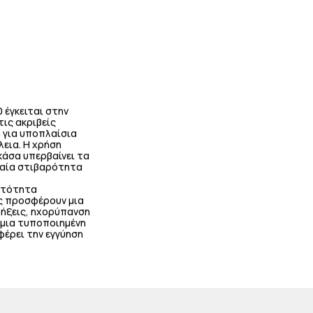
 έγκειται στην
ις ακριβείς
 για υποπλαίσια
εια. Η χρήση
κάσα υπερβαίνει τα
φαία στιβαρότητα
ατότητα
ς προσφέρουν μια
ρήξεις, ηχορύπανση
ι μια τυποποιημένη
φέρει την εγγύηση