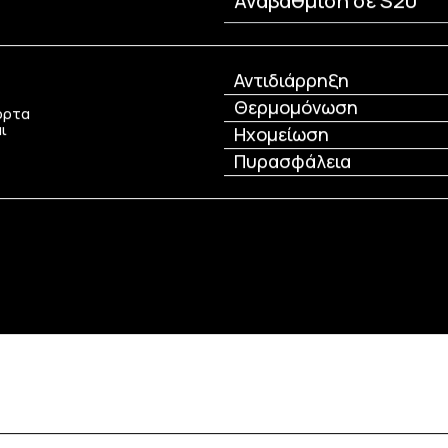
Αναβάθμιση σε S20
Αντιδιάρρηξη
Θερμομόνωση
πόρτα
ι
Ηχομείωση
Πυρασφάλεια