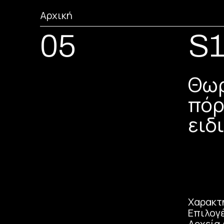
Αρχική
05
S1
Θωρ
πόρ
ειδ
Χαρακτ
Επιλογέ