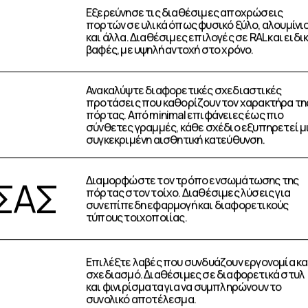
Εξερεύνησε τις διαθέσιμες αποχρώσεις
πορτών σε υλικά όπως φυσικό ξύλο, αλουμίνι
και άλλα. Διαθέσιμες επιλογές σε RAL και ειδι
βαφές, με υψηλή αντοχή στο χρόνο.
Ανακαλύψτε διαφορετικές σχεδιαστικές
προτάσεις που καθορίζουν τον χαρακτήρα τη
πόρτας. Από minimal επιφάνειες έως πιο
σύνθετες γραμμές, κάθε σχέδιο εξυπηρετεί μ
συγκεκριμένη αισθητική κατεύθυνση.
ΣΑΣ
Διαμορφώστε τον τρόπο ενσωμάτωσης της
πόρτας στον τοίχο. Διαθέσιμες λύσεις για
συνεπίπεδη εφαρμογή και διαφορετικούς
τύπους τοιχοποιίας.
Επιλέξτε λαβές που συνδυάζουν εργονομία κα
σχεδιασμό. Διαθέσιμες σε διαφορετικά στυλ
και φινιρίσματα για να συμπληρώνουν το
συνολικό αποτέλεσμα.