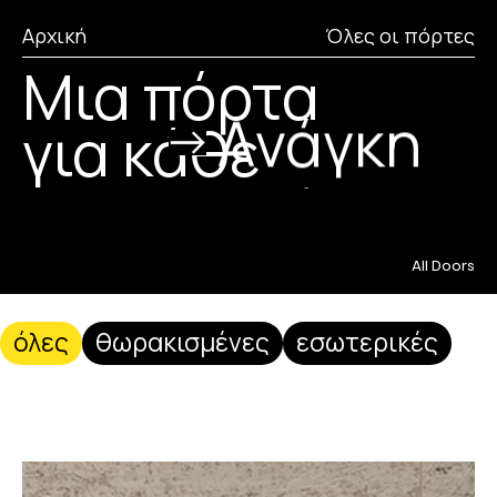
Αρχική
Όλες οι πόρτες
Μια πόρτα
Eπιθυμία
για κάθε
Aνάγκη
Σπίτι
All Doors
όλες
θωρακισμένες
εσωτερικές