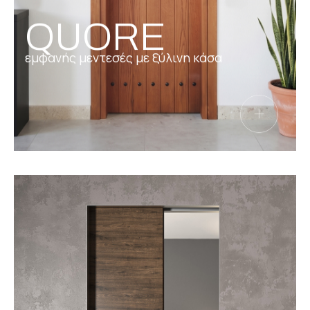
QUORE
εμφανής μεντεσές με ξύλινη κάσα