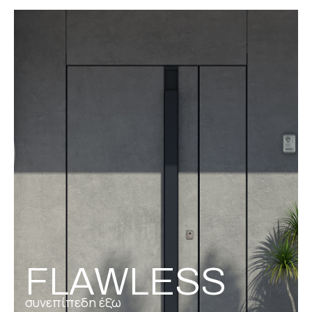
FLAWLESS
συνεπίπεδη έξω