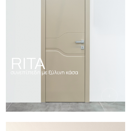
RITA
συνεπίπεδη με ξύλινη κάσα