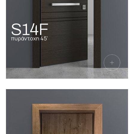
S14F
πυράντοχη 45'