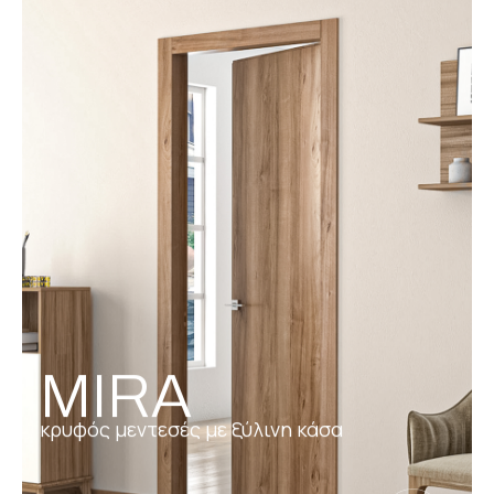
MIRA
κρυφός μεντεσές με ξύλινη κάσα