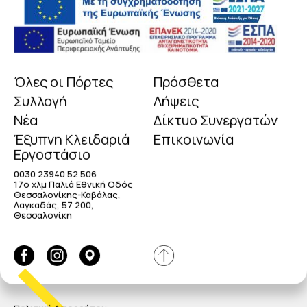
Όλες οι Πόρτες
Πρόσθετα
Συλλογή
Λήψεις
Νέα
Δίκτυο Συνεργατών
Έξυπνη Κλειδαριά
Επικοινωνία
Εργοστάσιο
0030 23940 52 506
17o χλμ Παλιά Εθνική Οδός
Θεσσαλονίκης-Καβάλας,
Λαγκαδάς, 57 200,
Θεσσαλονίκη