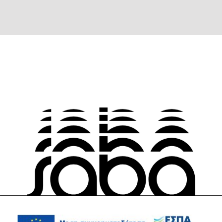
οτιδήποτε άλλο μπορεί να προεξέχει στον τοίχο και η πόρτα πρέπει
να περνάει από πάνω, η απόσταση της από τον τοίχο μεγαλώνει
ακόμη περισσότερο. Αλλά και τίποτα να μην υπάρχει, εξακολουθεί να
έχει ανοχή ενός εκατοστού από τον τοίχο.