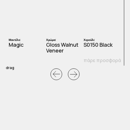
Μοντέλο:
Χρώμα:
Χερούλι:
Μ
Magic
Gloss Walnut
S0150 Black
Veneer
ά
πάρε προσφορά
drag