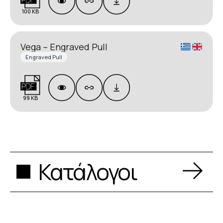
100 KB
Vega – Engraved Pull
Engraved Pull
99 KB
Κατάλογοι