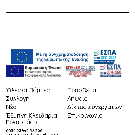
Όλες οι Πόρτες
Πρόσθετα
Συλλογή
Λήψεις
Νέα
Δίκτυο Συνεργατών
Έξυπνη Κλειδαριά
Επικοινωνία
Εργοστάσιο
0030 23940 52 506
17o χλμ Παλιά Εθνική Οδός