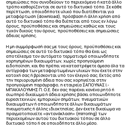
σημειώσεις που συνοδεύουν το περιεχόμενο ή κατά άλλο
τρόπο καθορίζονται σε αυτό το δικτυακό τόπο. Σε κάθε
περίπτωση, οποιοδήποτε υλικό που διατίθενται για
μεταφόρτωση (download), πρόσβαση ή άλλη χρήση από
αυτό το δικτυακό τόπο θα διέπεται από τους εν λόγω
όρους, προϋποθέσεις και σημειώσεις καθώς και τους
τυχόν δικούς του όρους, προϋποθέσεις και σημειώσεις
άδειας χρήσης.
Η μη συμμόρφωσή σας με τους όρους, προϋποθέσεις και
σημειώσεις σε αυτό το δικτυακό τόπο θα έχει ως
αποτέλεσμα τον αυτόματο τερματισμό οποιωνδήποτε
χορηγημένων δικαιωμάτων, χωρίς προηγούμενη
ειδοποίηση, και θα πρέπει να καταστρέψετε άμεσα όλα τα
αντίγραφα των μεταφορτωμένων υλικών που έχετε στην
κατοχή σας ή βρίσκονται υπό τον έλεγχό σας. Εκτός από
την περιορισμένη άδεια που σας χορηγείται στην
προηγούμενη παράγραφο, η εταιρεία ΣΑΠΟΥΝΑΣ Ι.-
ΜΠΑΚΑΛΟΥΜΗΣ Π. Ο.Ε. δεν σας παρέχει κανένα ρητό ή
σιωπηρό δικαίωμα ή άδεια χρήσης βάσει οποιωνδήποτε
ευρεσιτεχνιών, εμπορικών σημάτων, πνευματικών
δικαιωμάτων ή οποιωνδήποτε άλλων δικαιωμάτων
πνευματικής ή άλλης ιδιοκτησίας. Δεν έχετε δικαίωμα να
πραγματοποιείτε «αντανάκλαση» (mirroring) των
περιεχομένων αυτού του δικτυακού τόπου σε άλλο
δικτυακό τόπο ή σε οποιοδήποτε άλλο μέσο.