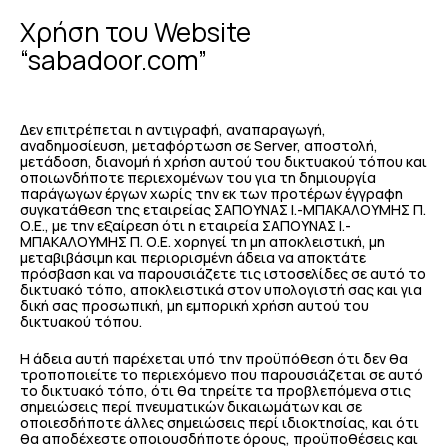
Χρήση του Website
“sabadoor.com”
Δεν επιτρέπεται η αντιγραφή, αναπαραγωγή,
αναδημοσίευση, μεταφόρτωση σε Server, αποστολή,
μετάδοση, διανομή ή χρήση αυτού του δικτυακού τόπου και
οποιωνδήποτε περιεχομένων του για τη δημιουργία
παράγωγων έργων χωρίς την εκ των προτέρων έγγραφη
συγκατάθεση της εταιρείας ΣΑΠΟΥΝΑΣ Ι.-ΜΠΑΚΑΛΟΥΜΗΣ Π.
Ο.Ε., με την εξαίρεση ότι η εταιρεία ΣΑΠΟΥΝΑΣ Ι.-
ΜΠΑΚΑΛΟΥΜΗΣ Π. Ο.Ε. χορηγεί τη μη αποκλειστική, μη
μεταβιβάσιμη και περιορισμένη άδεια να αποκτάτε
πρόσβαση και να παρουσιάζετε τις ιστοσελίδες σε αυτό το
δικτυακό τόπο, αποκλειστικά στον υπολογιστή σας και για
δική σας προσωπική, μη εμπορική χρήση αυτού του
δικτυακού τόπου.
Η άδεια αυτή παρέχεται υπό την προϋπόθεση ότι δεν θα
τροποποιείτε το περιεχόμενο που παρουσιάζεται σε αυτό
το δικτυακό τόπο, ότι θα τηρείτε τα προβλεπόμενα στις
σημειώσεις περί πνευματικών δικαιωμάτων και σε
οποιεσδήποτε άλλες σημειώσεις περί ιδιοκτησίας, και ότι
θα αποδέχεστε οποιουσδήποτε όρους, προϋποθέσεις και