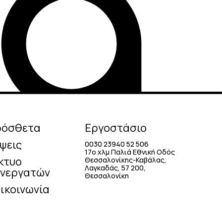
ρόσθετα
Εργοστάσιο
ψεις
0030 23940 52 506
17o χλμ Παλιά Εθνική Οδός
κτυο
Θεσσαλονίκης-Καβάλας,
Λαγκαδάς, 57 200,
νεργατών
Θεσσαλονίκη
ικοινωνία