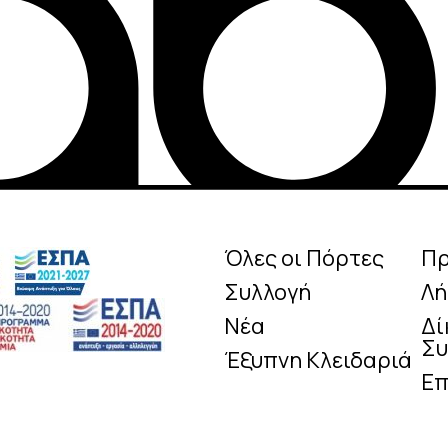
Όλες οι Πόρτες
Π
Συλλογή
Λή
Νέα
Δί
Συ
Έξυπνη Κλειδαριά
Επ