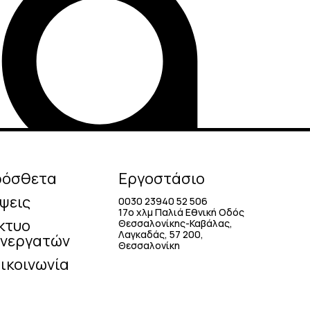
ρόσθετα
Εργοστάσιο
ψεις
0030 23940 52 506
17o χλμ Παλιά Εθνική Οδός
κτυο
Θεσσαλονίκης-Καβάλας,
Λαγκαδάς, 57 200,
νεργατών
Θεσσαλονίκη
ικοινωνία