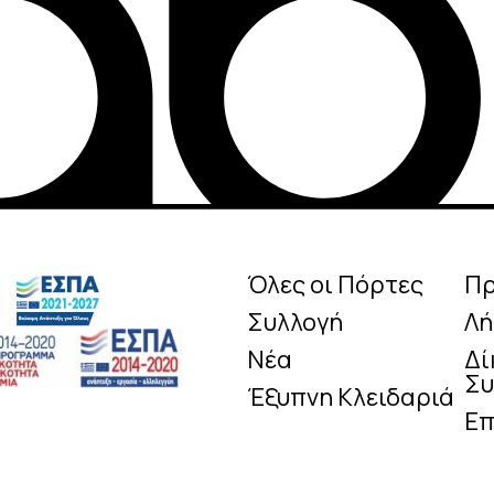
Όλες οι Πόρτες
Π
Συλλογή
Λή
Νέα
Δί
Συ
Έξυπνη Κλειδαριά
Επ