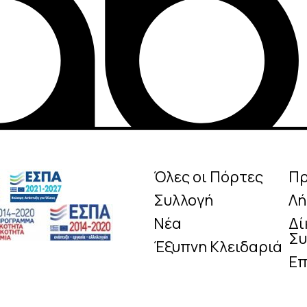
Όλες οι Πόρτες
Π
Συλλογή
Λή
Νέα
Δί
Συ
Έξυπνη Κλειδαριά
Επ