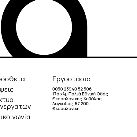
ρόσθετα
Εργοστάσιο
ψεις
0030 23940 52 506
17o χλμ Παλιά Εθνική Οδός
κτυο
Θεσσαλονίκης-Καβάλας,
Λαγκαδάς, 57 200,
νεργατών
Θεσσαλονίκη
ικοινωνία