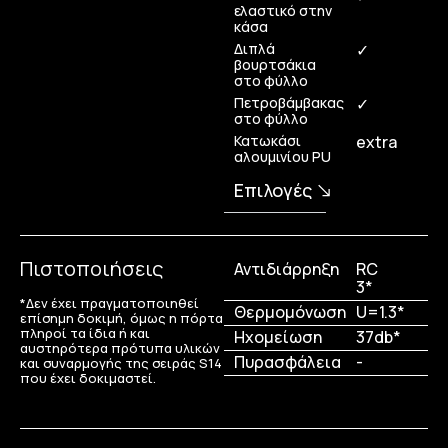
ελαστικό στην
κάσα
Διπλά
✓
βουρτσάκια
στο φύλλο
Πετροβάμβακας
✓
στο φύλλο
Κατωκάσι
extra
αλουμινίου PU
Επιλογές
Πιστοποιήσεις
Αντιδιάρρηξη
RC
3*
*Δεν έχει πραγματοποιηθεί
Θερμομόνωση
U=1.3*
επίσημη δοκιμή, όμως η πόρτα
πληροί τα ίδια ή και
Ηχομείωση
37db*
αυστηρότερα πρότυπα υλικών
Πυρασφάλεια
-
και συναρμογής της σειράς S14
που έχει δοκιμαστεί.