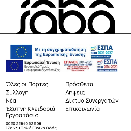
Όλες οι Πόρτες
Πρόσθετα
Συλλογή
Λήψεις
Νέα
Δίκτυο Συνεργατών
Έξυπνη Κλειδαριά
Επικοινωνία
Εργοστάσιο
0030 23940 52 506
17o χλμ Παλιά Εθνική Οδός