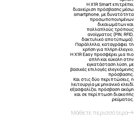
Η X1R Smart επιτρέπει
διαχείριση πρόσβασης μέσω
smartphone, με δυνατότητα
προσωποποιημένων
δικαιωμάτων και
πολλαπλούς τρόπους
ανοίγματος (PIN, RFID,
δακτυλικό αποτύπωμα).
Παράλληλα, καταγράφει τη
χρήση για πλήρη έλεγχο.
Η X1R Easy προσφέρει μια πιο
απλή και εύκολη στην
εγκατάσταση λύση, με
βασικές επιλογές ελεγχόμενης
πρόσβασης.
Και στις δύο περιπτώσεις, η
λειτουργία με μηχανικό κλειδί
εξασφαλίζει πρόσβαση ακόμη
και σε περίπτωση διακοπής
ρεύματος.
Μάθετε περισσότερα