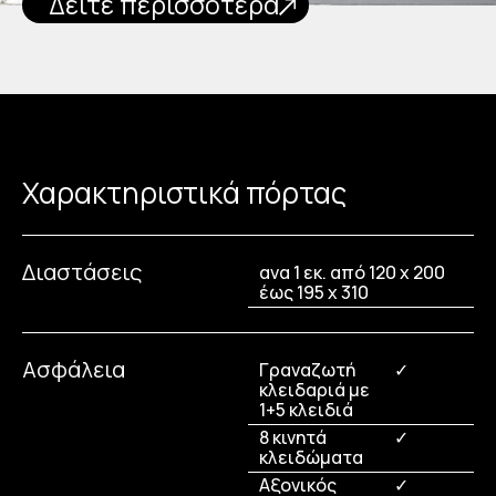
Δείτε περισσότερα
Χαρακτηριστικά πόρτας
Διαστάσεις
ανα 1 εκ. από 120 x 200
έως 195 x 310
Ασφάλεια
Γραναζωτή
✓
κλειδαριά με
1+5 κλειδιά
8 κινητά
✓
κλειδώματα
Αξονικός
✓