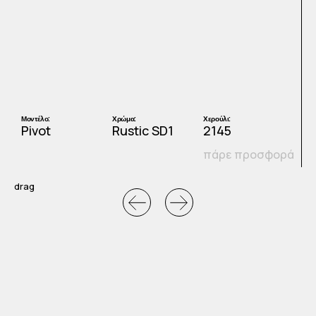
Μοντέλο:
Χρώμα:
Χερούλι:
Μ
Pivot
Rustic SD1
2145
P
πάρε προσφορά
ά
drag