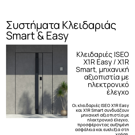
Μειώστε τον αισθητικό θόρυβο
και το κόστος, αυξήστε τον δείκτη
θερμομόνωσης κατά 30%.
Συστήματα Κλειδαριάς
Smart & Easy
Κλειδαριές ISEO
X1R Easy / X1R
Smart, μηχανική
αξιοπιστία με
Κατασκευή ανα εκατοστό
ηλεκτρονικό
έλεγχο
Ξεγνοιάστε από τις ατέλειες του
Οι κλειδαριές ISEO X1R Easy
έργου, προσαρμόστε την πόρτα
και X1R Smart συνδυάζουν
μηχανική αξιοπιστία με
σύμφωνα με τα δομικά που
ηλεκτρονικό έλεγχο,
προσφέροντας αυξημένη
βρίσκετε στο έργο.
ασφάλεια και ευελιξία στη
χρήση.