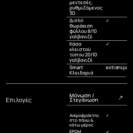
μεντεσές,
ρυθμιζόμενος
3D
Διπλή
✓
θωράκιση
φύλλου 8/10
γαλβανιζέ
Κάσα
✓
κλειστού
τύπου 20/10
γαλβανιζέ
Smart
extra
περισσ
Κλειδαριά
Μόνωση /
Επιλογές
Στεγάνωση
Ανεμοφράκτης
✓
στο πάνω &
κάτω μέρος
EPDM
✓