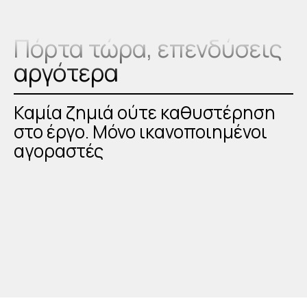
Πόρτα τώρα, επενδύσεις
αργότερα
Καμία ζημιά ούτε καθυστέρηση
στο έργο. Μόνο ικανοποιημένοι
αγοραστές
Εντοιχισμός κάσας