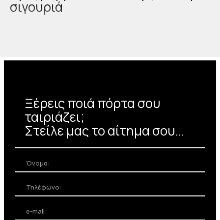
σιγουριά
Δεκάδες επιλογές
χρωμάτων
Η τυποποίηση διαστάσεων δεν
περιορίζει το χρώμα της πόρτας.
Ξέρεις ποιά πόρτα σου
Δώστε το ύφος που θέλετε
ταιριάζει;
κρατώντας το κόστος του έργου
Στείλε μας το αίτημα σου...
χαμηλά
Κατασκευαστική Υπεροχή