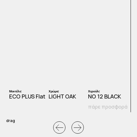
Μοντέλο:
Χρώμα:
Χερούλι:
Μ
ECO PLUS Flat
LIGHT OAK
NO 12 BLACK
E
πάρε προσφορά
ά
drag