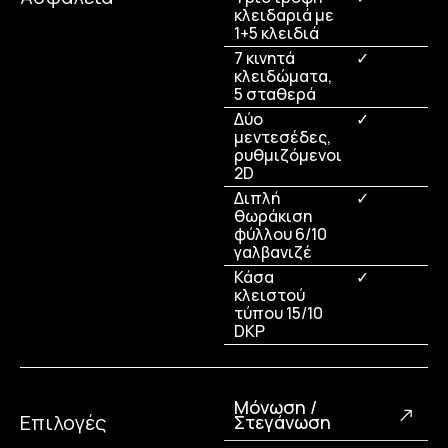
κλειδαριά με
1+5 κλειδιά
7 κινητά
✓
κλειδώματα,
5 σταθερά
Δύο
✓
μεντεσέδες,
ρυθμιζόμενοι
2D
Διπλή
✓
θωράκιση
φύλλου 6/10
γαλβανιζέ
Κάσα
✓
κλειστού
τύπου 15/10
DKP
Μόνωση /
Επιλογές
Στεγάνωση