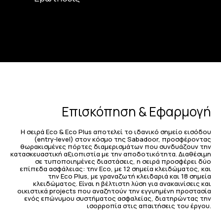
Επισκόπηση & Εφαρμογή
Η σειρά Eco & Eco Plus αποτελεί το ιδανικό σημείο εισόδου
(entry-level) στον κόσμο της Sabadoor, προσφέροντας
θωρακισμένες πόρτες διαμερισμάτων που συνδυάζουν την
κατασκευαστική αξιοπιστία με την αποδοτικότητα. Διαθέσιμη
σε τυποποιημένες διαστάσεις, η σειρά προσφέρει δύο
επίπεδα ασφάλειας: την Eco, με 12 σημεία κλειδώματος, και
την Eco Plus, με γραναζωτή κλειδαριά και 18 σημεία
κλειδώματος. Είναι η βέλτιστη λύση για ανακαινίσεις και
οικιστικά projects που αναζητούν την εγγυημένη προστασία
ενός επώνυμου συστήματος ασφαλείας, διατηρώντας την
ισορροπία στις απαιτήσεις του έργου.