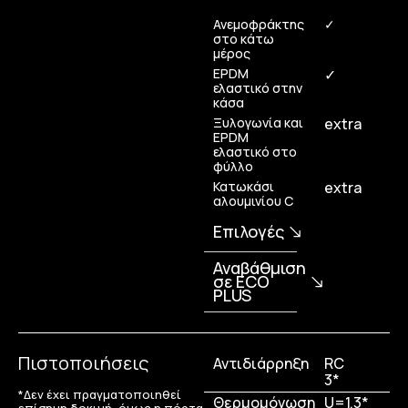
Ανεμοφράκτης
✓
στο κάτω
μέρος
EPDM
✓
ελαστικό στην
κάσα
Ξυλογωνία και
extra
EPDM
ελαστικό στο
φύλλο
Κατωκάσι
extra
αλουμινίου C
Επιλογές
Αναβάθμιση
σε ECO
PLUS
Πιστοποιήσεις
Αντιδιάρρηξη
RC
3*
*Δεν έχει πραγματοποιηθεί
Θερμομόνωση
U=1.3*