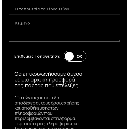
Διασφαλίστε κορυφαίο
αποτέλεσμα με αυστηρούς
ελέγχους ποιότητας σε κάθε
στάδιο παραγωγής, από την
πρώτη ύλη μέχρι την τελική
τοποθέτηση.
Επιθυμείς Τοποθέτηση;
Θα επικοινωνήσουμε άμεσα
με μια αρχική προσφορά
της πόρτας που επέλεξες.
*Πατώντας αποστολή
αποδέχεσαι τους όρους χρήσης
και αποθήκευσης των
πληροφοριών που
περιλαμβάνονται στην φόρμα.
Περισσότερες πληροφορίες και
λεπτομέρειες για τους όρους