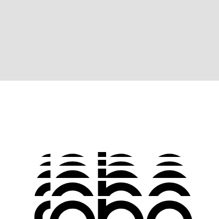
μαγειρικό λάδι.
2
Μπορώ να αναβαθμίσω μια υπάρχουσα θωρακισμένη μου πόρτα;
Ναι, η πόρτα σας μπορεί να αναβαθμιστεί με μια πιο σύγχρονη
κλειδαριά, αν είναι παλιού τύπου. Η Sabadoor οστώσο, προτείνει
αντικατάσταση της πόρτας κάθε 15-20 χρόνια ανάλογα με την χρήση
και την φθορά.