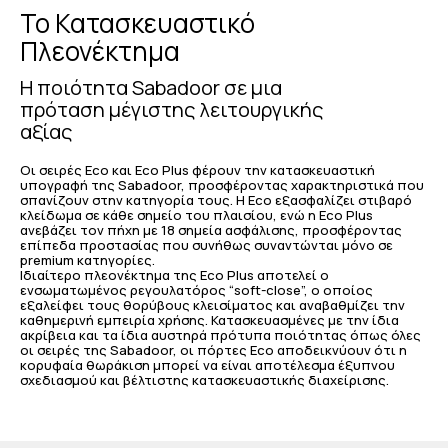
Το Κατασκευαστικό
Πλεονέκτημα
Η ποιότητα Sabadoor σε μια
πρόταση μέγιστης λειτουργικής
αξίας
Οι σειρές Eco και Eco Plus φέρουν την κατασκευαστική
υπογραφή της Sabadoor, προσφέροντας χαρακτηριστικά που
σπανίζουν στην κατηγορία τους. Η Eco εξασφαλίζει στιβαρό
κλείδωμα σε κάθε σημείο του πλαισίου, ενώ η Eco Plus
ανεβάζει τον πήχη με 18 σημεία ασφάλισης, προσφέροντας
επίπεδα προστασίας που συνήθως συναντώνται μόνο σε
premium κατηγορίες.
Ιδιαίτερο πλεονέκτημα της Eco Plus αποτελεί ο
ενσωματωμένος ρεγουλατόρος “soft-close”, ο οποίος
εξαλείφει τους θορύβους κλεισίματος και αναβαθμίζει την
καθημερινή εμπειρία χρήσης. Κατασκευασμένες με την ίδια
ακρίβεια και τα ίδια αυστηρά πρότυπα ποιότητας όπως όλες
οι σειρές της Sabadoor, οι πόρτες Eco αποδεικνύουν ότι η
κορυφαία θωράκιση μπορεί να είναι αποτέλεσμα έξυπνου
σχεδιασμού και βέλτιστης κατασκευαστικής διαχείρισης.