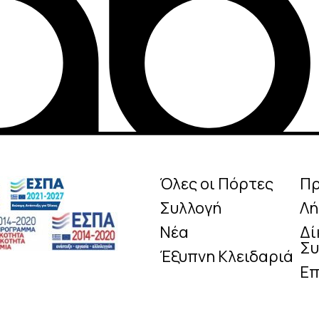
Όλες οι Πόρτες
Π
Συλλογή
Λή
Νέα
Δί
Συ
Έξυπνη Κλειδαριά
Επ