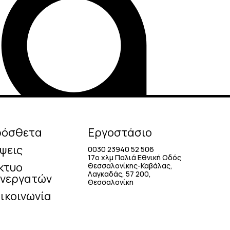
ρόσθετα
Εργοστάσιο
ψεις
0030 23940 52 506
17o χλμ Παλιά Εθνική Οδός
κτυο
Θεσσαλονίκης-Καβάλας,
Λαγκαδάς, 57 200,
νεργατών
Θεσσαλονίκη
ικοινωνία