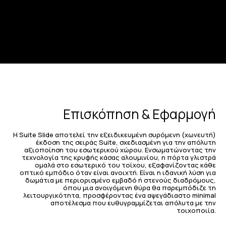
Επισκόπηση & Εφαρμογή
Η Suite Slide αποτελεί την εξειδικευμένη συρόμενη (χωνευτή)
έκδοση της σειράς Suite, σχεδιασμένη για την απόλυτη
αξιοποίηση του εσωτερικού χώρου. Ενσωματώνοντας την
τεχνολογία της κρυφής κάσας αλουμινίου, η πόρτα γλιστρά
ομαλά στο εσωτερικό του τοίχου, εξαφανίζοντας κάθε
οπτικό εμπόδιο όταν είναι ανοιχτή. Είναι η ιδανική λύση για
δωμάτια με περιορισμένο εμβαδό ή στενούς διαδρόμους,
όπου μια ανοιγόμενη θύρα θα παρεμπόδιζε τη
λειτουργικότητα, προσφέροντας ένα αψεγάδιαστο minimal
αποτέλεσμα που ευθυγραμμίζεται απόλυτα με την
τοιχοποιία.