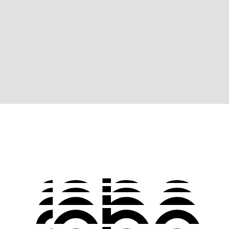
Έχουμε ήδη φτιάξει την "υποδοχή" της πόρτας. Μπορούμε να
βάλουμε την Suite Slide εκ των υστέρων;
Όχι, μπορείτε όμως να προμηθευτείτε ένα φύλλο και τον μηχανισμό
κύλισης και να το προσαρμόσετε.
3
Μπορεί να χρησιμοποιηθεί η Suite Slide σε αντικατάσταση παλιάς
πόρτας;
Δεν συστείνεται