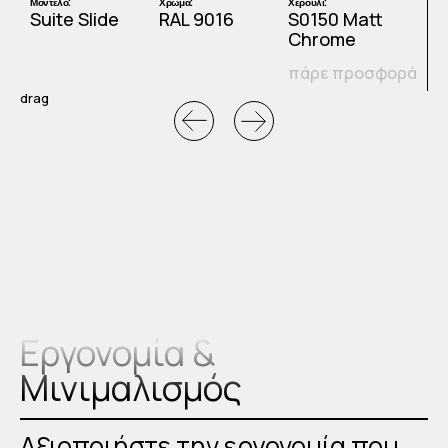
Μοντέλο:
Χρώμα:
Χερούλι:
Μ
Suite Slide
RAL 9016
S0150 Matt
S
Chrome
ά
πάρε προσφορά
drag
Εργονομία &
Μινιμαλισμός
Αξιοποιήστε την εργονομία που