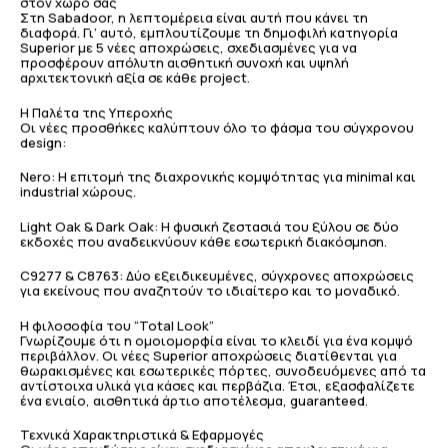
στον χώρο σας
Στη Sabadoor, η λεπτομέρεια είναι αυτή που κάνει τη
διαφορά. Γι’ αυτό, εμπλουτίζουμε τη δημοφιλή κατηγορία
Superior με 5 νέες αποχρώσεις, σχεδιασμένες για να
προσφέρουν απόλυτη αισθητική συνοχή και υψηλή
αρχιτεκτονική αξία σε κάθε project.
Η Παλέτα της Υπεροχής
Οι νέες προσθήκες καλύπτουν όλο το φάσμα του σύγχρονου
design:
Nero: Η επιτομή της διαχρονικής κομψότητας για minimal και
industrial χώρους.
Light Oak & Dark Oak: Η φυσική ζεστασιά του ξύλου σε δύο
εκδοχές που αναδεικνύουν κάθε εσωτερική διακόσμηση.
C9277 & C8763: Δύο εξειδικευμένες, σύγχρονες αποχρώσεις
για εκείνους που αναζητούν το ιδιαίτερο και το μοναδικό.
Η φιλοσοφία του “Total Look”
Γνωρίζουμε ότι η ομοιομορφία είναι το κλειδί για ένα κομψό
περιβάλλον. Οι νέες Superior αποχρώσεις διατίθενται για
θωρακισμένες και εσωτερικές πόρτες, συνοδευόμενες από τα
αντίστοιχα υλικά για κάσες και περβάζια. Έτσι, εξασφαλίζετε
ένα ενιαίο, αισθητικά άρτιο αποτέλεσμα, guaranteed.
Τεχνικά Χαρακτηριστικά & Εφαρμογές