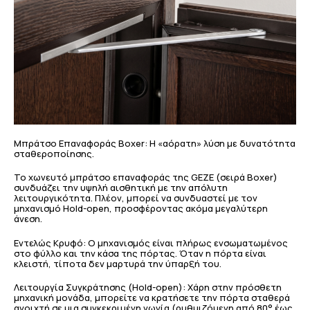
Μπράτσο Επαναφοράς Boxer: Η «αόρατη» λύση με δυνατότητα
σταθεροποίησης.
Το χωνευτό μπράτσο επαναφοράς της GEZE (σειρά Boxer)
συνδυάζει την υψηλή αισθητική με την απόλυτη
λειτουργικότητα. Πλέον, μπορεί να συνδυαστεί με τον
μηχανισμό Hold-open, προσφέροντας ακόμα μεγαλύτερη
άνεση.
Εντελώς Κρυφό: Ο μηχανισμός είναι πλήρως ενσωματωμένος
στο φύλλο και την κάσα της πόρτας. Όταν η πόρτα είναι
κλειστή, τίποτα δεν μαρτυρά την ύπαρξή του.
Λειτουργία Συγκράτησης (Hold-open): Χάρη στην πρόσθετη
μηχανική μονάδα, μπορείτε να κρατήσετε την πόρτα σταθερά
ανοιχτή σε μια συγκεκριμένη γωνία (ρυθμιζόμενη από 80° έως