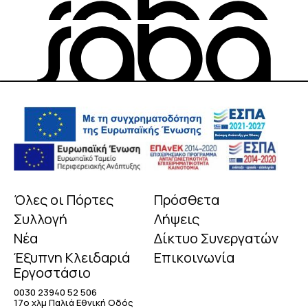
Όλες οι Πόρτες
Πρόσθετα
Συλλογή
Λήψεις
Νέα
Δίκτυο Συνεργατών
Έξυπνη Κλειδαριά
Επικοινωνία
Εργοστάσιο
0030 23940 52 506
17o χλμ Παλιά Εθνική Οδός