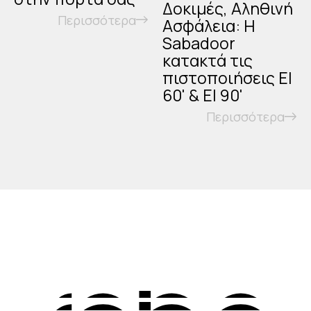
Δοκιμές, Αληθινή
Περισσότερα
Ασφάλεια: Η
Sabadoor
κατακτά τις
πιστοποιήσεις EI
60' & EI 90'
Περισσότερα