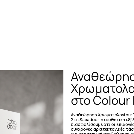
Αναθεώρη
Χρωματολογ
στο Colour
Αναθεώρηση Χρωματολογίου: Τι
Στη Sabadoor, η αισθητική εξέλι
διασφαλίσουμε ότι οι επιλογέ
σύγχρονες αρχιτεκτονικές τάσε
μια στρατηγική αναθεώρηση το