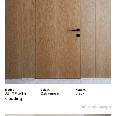
Model:
Colour:
Handle:
SUITE with
Oak veneer
black
cladding
πάρε προσφορά