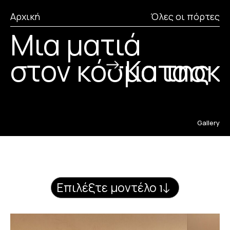
Αρχική
Όλες οι πόρτες
Κατασκ
Μια ματιά
στον κόσμο της
μας
Τέχνης
μας
Τεχνική
μας
Gallery