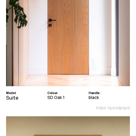
Model:
Colour:
Handle:
Suite
SD Oak 1
black
πάρε προσφορά