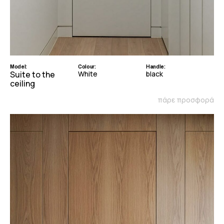
Model:
Colour:
Handle:
Suite to the
White
black
ceiling
πάρε προσφορά