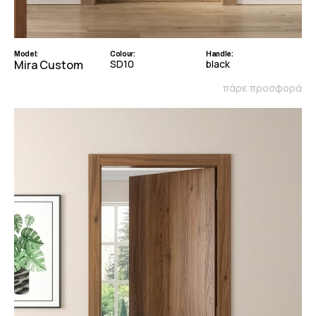
Model:
Colour:
Handle:
Mira Custom
SD10
black
πάρε προσφορά