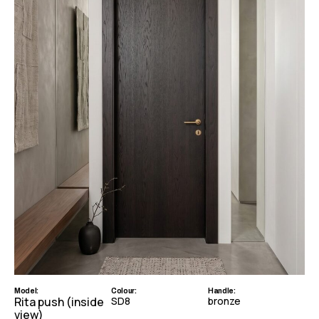
Model:
Colour:
Handle:
Rita push (inside
SD8
bronze
view)