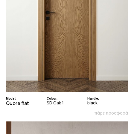
Model:
Colour:
Handle:
Quore flat
SD Oak 1
black
πάρε προσφορά