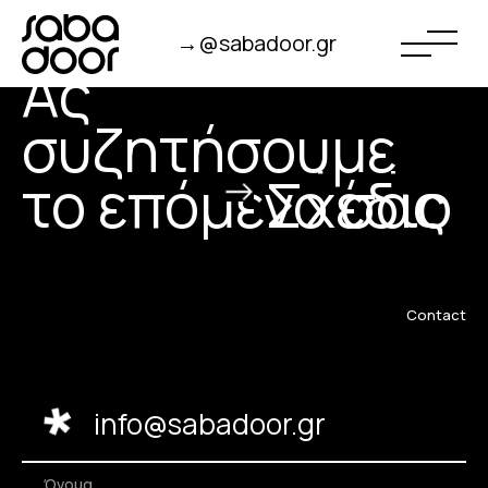
Αρχική
Όλες οι πόρτες
Έργο
→@sabadoor.gr
Ας
Όραμα
συζητήσουμε
το επόμενο σας
Σχέδιο
Πλάνο
Contact
info@sabadoor.gr